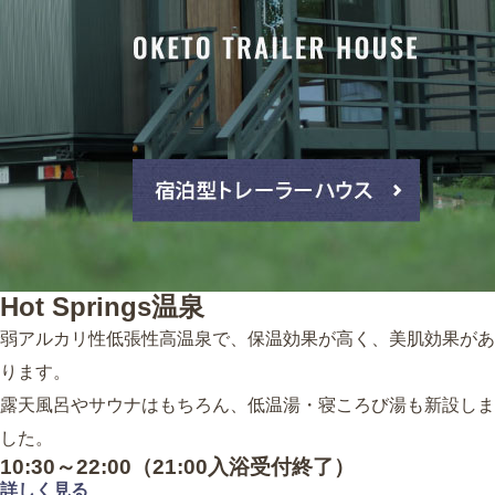
Hot Springs
温泉
弱アルカリ性低張性高温泉で、保温効果が高く、美肌効果があ
ります。
露天風呂やサウナはもちろん、低温湯・寝ころび湯も新設しま
した。
10:30～22:00
（21:00入浴受付終了）
詳しく見る