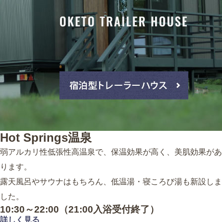
Hot Springs
温泉
弱アルカリ性低張性高温泉で、保温効果が高く、美肌効果があ
ります。
露天風呂やサウナはもちろん、低温湯・寝ころび湯も新設しま
した。
10:30～22:00
（21:00入浴受付終了）
詳しく見る