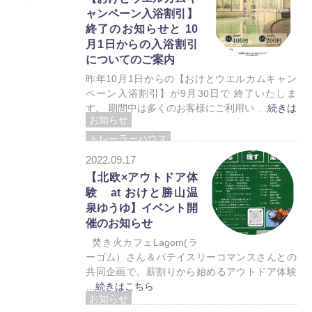
ャンペーン入浴割引】
終了のお知らせと 10
月1日からの入浴割引
についてのご案内
昨年10月1日からの【おけとウエルカムキャン
ペーン入浴割引】が9月30日で 終了いたしま
す。 期間中は多くのお客様にご利用い …
続きは
お知らせ
こちら
トレーラーハウス
2022.09.17
【北欧×アウトドア体
験 at おけと勝山温
泉ゆうゆ】イベント開
催のお知らせ
焚き火カフェLagom(ラ
ーゴム）さん＆パテイスリーコマンスさんとの
共同企画で、薪割りから始めるアウトドア体験
…
続きはこちら
お知らせ