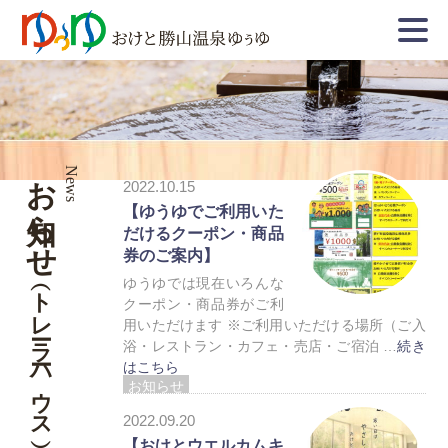
お知らせ
News
2022.10.15
【ゆうゆでご利用いた
だけるクーポン・商品
券のご案内】
ゆうゆでは現在いろんな
（トレーラーハウス）
クーポン・商品券がご利
用いただけます ※ご利用いただける場所（ご入
浴・レストラン・カフェ・売店・ご宿泊 …
続き
はこちら
お知らせ
トレーラーハウス
2022.09.20
【おけとウエルカムキ