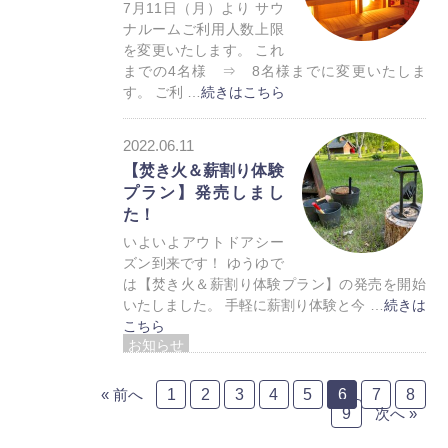
7月11日（月）より サウ
ナルームご利用人数上限
を変更いたします。 これ
までの4名様 ⇒ 8名様までに変更いたしま
す。 ご利 …
続きはこちら
お知らせ
2022.06.11
トレーラーハウス
【焚き火＆薪割り体験
プラン】発売しまし
た！
いよいよアウトドアシー
ズン到来です！ ゆうゆで
は【焚き火＆薪割り体験プラン】の発売を開始
いたしました。 手軽に薪割り体験と今 …
続きは
こちら
お知らせ
トレーラーハウス
« 前へ
1
2
3
4
5
6
7
8
9
次へ »