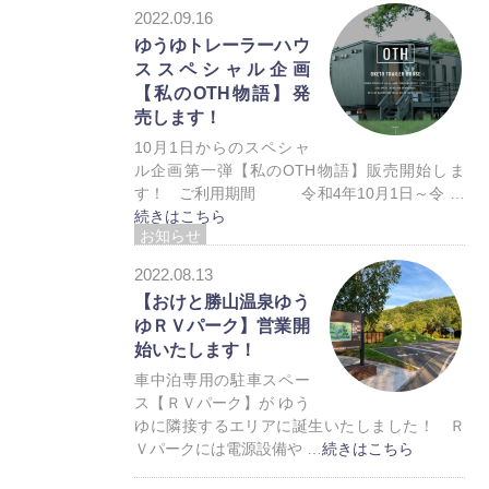
トレーラーハウス
2022.09.16
ゆうゆトレーラーハウ
ススペシャル企画
【私のOTH物語】発
売します！
10月1日からのスペシャ
ル企画第一弾【私のOTH物語】販売開始しま
す！ ご利用期間 令和4年10月1日～令 …
続きはこちら
お知らせ
トレーラーハウス
2022.08.13
【おけと勝山温泉ゆう
ゆＲＶパーク】営業開
始いたします！
車中泊専用の駐車スペー
ス【ＲＶパーク】が ゆう
ゆに隣接するエリアに誕生いたしました！ Ｒ
Ｖパークには電源設備や …
続きはこちら