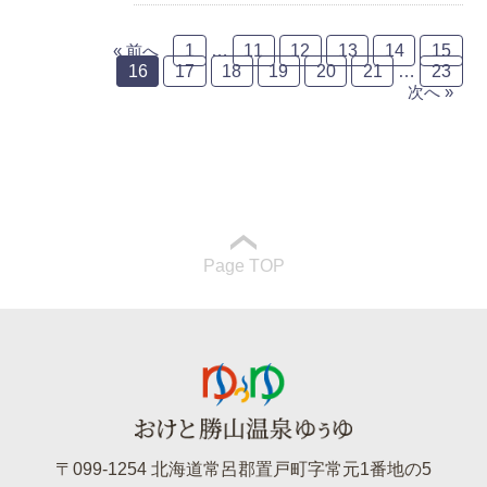
« 前へ
1
…
11
12
13
14
15
16
17
18
19
20
21
…
23
お知らせ
次へ »
Page TOP
〒099-1254 北海道常呂郡置戸町字常元1番地の5