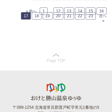
« 前へ
1
…
12
13
14
15
16
17
18
19
20
21
22
23
次へ
お知らせ
»
Page TOP
〒099-1254 北海道常呂郡置戸町字常元1番地の5