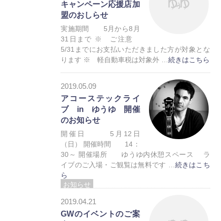
キャンペーン応援店加
お知らせ
盟のおしらせ
実施期間 5月から8月
31日まで ※ ご注意
5/31までにお支払いただきました方が対象とな
ります ※ 軽自動車税は対象外 …
続きはこちら
お知らせ
2019.05.09
アコーステックライ
ブ in ゆうゆ 開催
のお知らせ
開催日 5月12日
（日） 開催時間 14：
30～ 開催場所 ゆうゆ内休憩スペース ラ
イブのご入場・ご観覧は無料です …
続きはこち
ら
お知らせ
2019.04.21
GWのイベントのご案