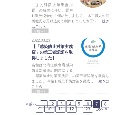
「まん延防止等重点措
置」の解除に伴い、置戸
町観光協会が主催いたしまして、 木工職人の髙
橋徹氏が丹精込めて制作しました木工SL …
続き
はこちら
お知らせ
2022.03.23
【「感染防止対策実践
店」の第三者認証を取
得しました】
当館は北海道飲食店感染
防止対策認証制度による
「感染防止対策実践店」の第三者認証を取得し
ました。 今後も感染予防対策を徹底し …
続きは
こちら
お知らせ
« 前へ
1
2
3
4
5
6
7
8
9
10
11
12
…
23
次へ »