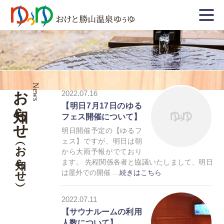
お知らせ
News
2022.07.16
【明日7月17日のゆる
フェス開催について】
明日開催予定の【ゆるフ
ェス】ですが、明日は朝
（お知らせ）
から大雨予報がでており
ます。 先程関係各者と協議いたしまして、明日
は屋外での開催 …
続きはこちら
お知らせ
2022.07.11
トレーラーハウス
【サウナルームの利用
人数について】