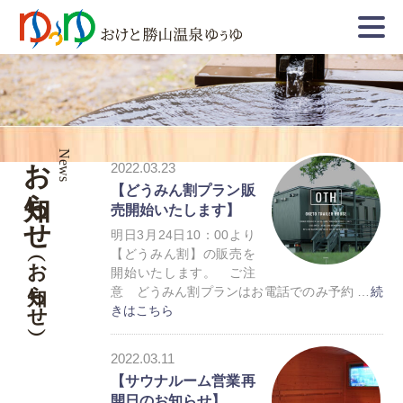
お知らせ
News
2022.03.23
【どうみん割プラン販
売開始いたします】
明日3月24日10：00より
【どうみん割】の販売を
（お知らせ）
開始いたします。 ご注
意 どうみん割プランはお電話でのみ予約 …
続
きはこちら
お知らせ
2022.03.11
トレーラーハウス
【サウナルーム営業再
開日のお知らせ】